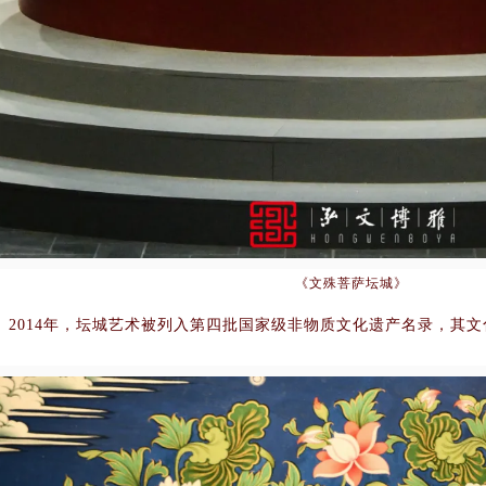
《文殊菩萨坛城》
2014年，坛城艺术被列入第四批国家级非物质文化遗产名录，其