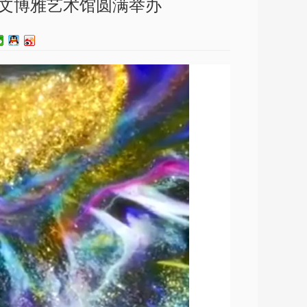
文博雅艺术馆圆满举办