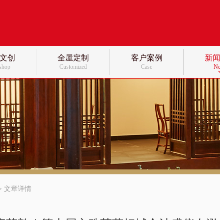
文创
全屋定制
客户案例
新
 shop
Customized
Case
N
> 文章详情