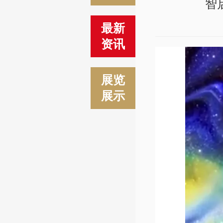
智
最新
资讯
展览
展示