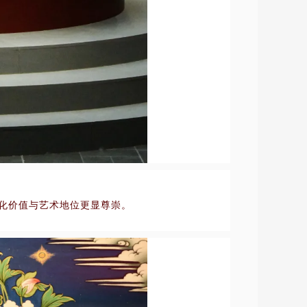
文化价值与艺术地位更显尊崇。