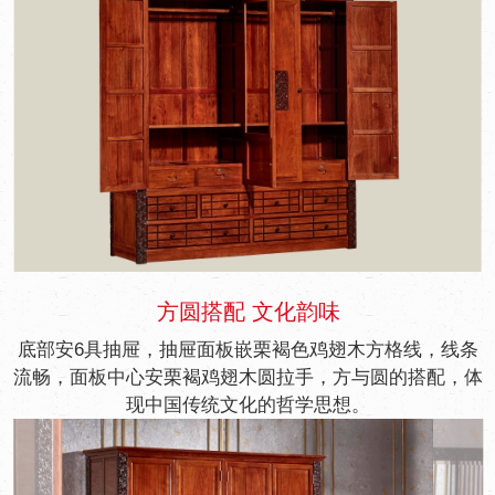
方圆搭配 文化韵味
底部安6具抽屉，抽屉面板嵌栗褐色鸡翅木方格线，线条
流畅，面板中心安栗褐鸡翅木圆拉手，方与圆的搭配，体
现中国传统文化的哲学思想。