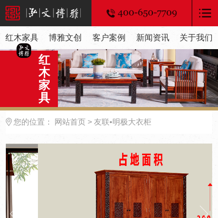
红木家具
博雅文创
客户案例
新闻资讯
关于我们
红
木
家
具
您的位置：
网站首页
> 友联•明极大衣柜