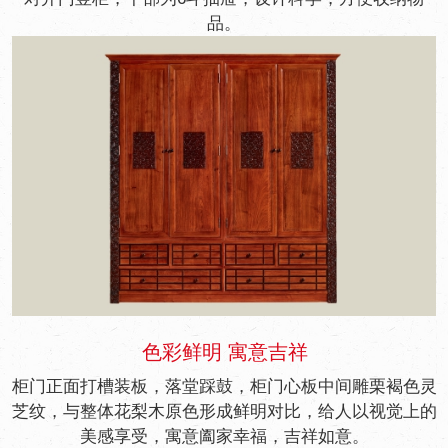
品。
色彩鲜明 寓意吉祥
柜门正面打槽装板，落堂踩鼓，柜门心板中间雕栗褐色灵
芝纹，与整体花梨木原色形成鲜明对比，给人以视觉上的
美感享受，寓意阖家幸福，吉祥如意。