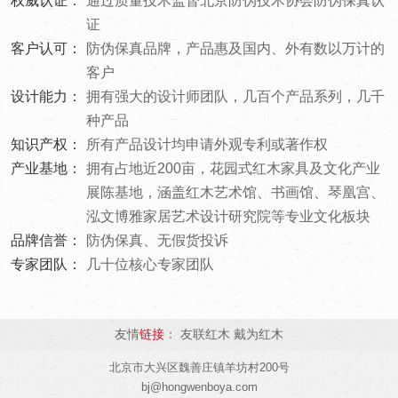
权威认证：
通过质量技术监督北京防伪技术协会防伪保真认
证
客户认可：
防伪保真品牌，产品惠及国内、外有数以万计的
客户
设计能力：
拥有强大的设计师团队，几百个产品系列，几千
种产品
知识产权：
所有产品设计均申请外观专利或著作权
产业基地：
拥有占地近200亩，花园式红木家具及文化产业
展陈基地，涵盖红木艺术馆、书画馆、琴凰宫、
泓文博雅家居艺术设计研究院等专业文化板块
品牌信誉：
防伪保真、无假货投诉
专家团队：
几十位核心专家团队
友情
链接
：
友联红木
戴为红木
北京市大兴区魏善庄镇羊坊村200号
bj@hongwenboya.com