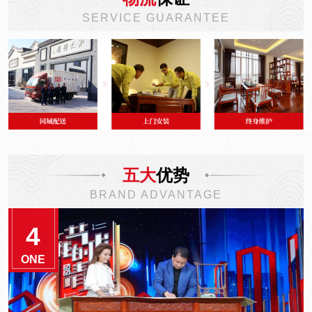
SERVICE GUARANTEE
五大
优势
BRAND ADVANTAGE
5
ONE