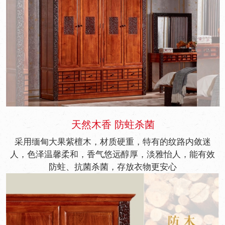
天然木香 防蛀杀菌
采用缅甸大果紫檀木，材质硬重，特有的纹路内敛迷
人，色泽温馨柔和，香气悠远醇厚，淡雅怡人，能有效
防蛀、抗菌杀菌，存放衣物更安心