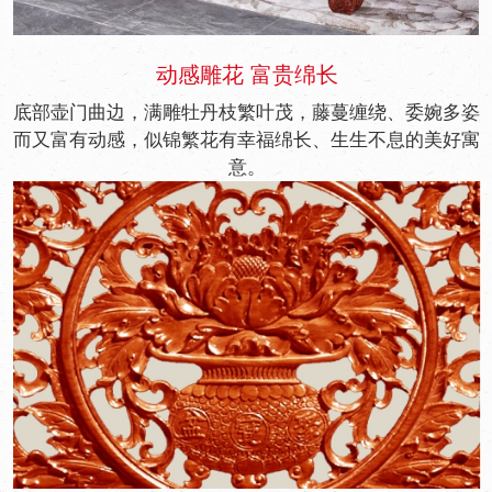
动感雕花 富贵绵长
底部壶门曲边，满雕牡丹枝繁叶茂，藤蔓缠绕、委婉多姿
而又富有动感，似锦繁花有幸福绵长、生生不息的美好寓
意。