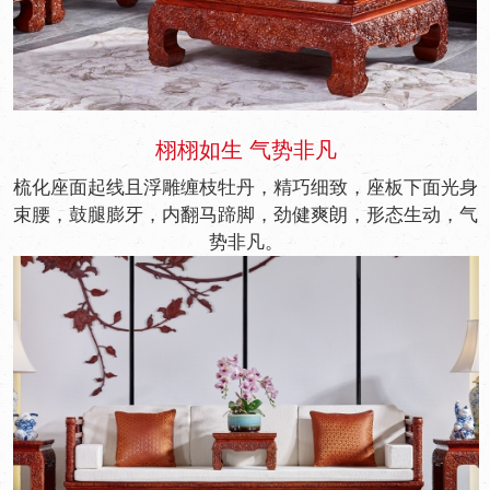
栩栩如生 气势非凡
梳化座面起线且浮雕缠枝牡丹，精巧细致，座板下面光身
束腰，鼓腿膨牙，内翻马蹄脚，劲健爽朗，形态生动，气
势非凡。