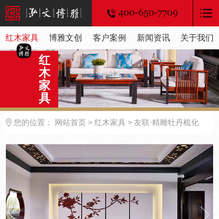
红木家具
博雅文创
客户案例
新闻资讯
关于我们
红
木
家
具
您的位置：
网站首页
>
红木家具
> 友联·精雕牡丹梳化