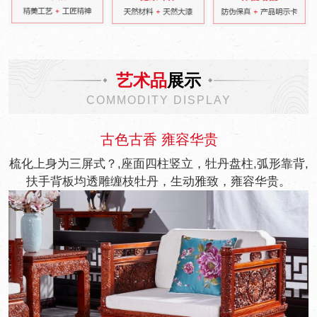
艺术品
展示
COMMODITY DISPLAY
古色古香 雍容华贵
梳化上身为三屏式？,座面四柱竖立，牡丹盘柱,弧形靠背,
扶手背板均透雕缠枝牡丹，生动雅致，雍容华贵。