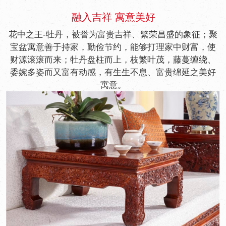
融入吉祥 寓意美好
花中之王-牡丹，被誉为富贵吉祥、繁荣昌盛的象征；聚
宝盆寓意善于持家，勤俭节约，能够打理家中财富，使
财源滚滚而来；牡丹盘柱而上，枝繁叶茂，藤蔓缠绕、
委婉多姿而又富有动感，有生生不息、富贵绵延之美好
寓意。