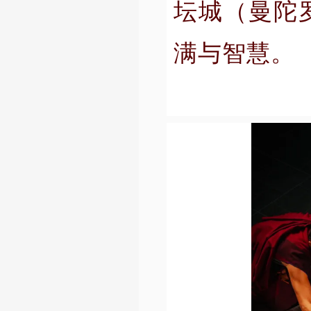
坛城（曼陀
满与智慧。