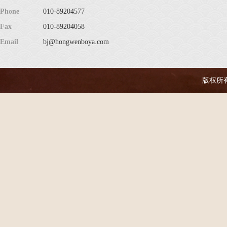
Phone
010-89204577
Fax
010-89204058
Email
bj@hongwenboya.com
版权所有 