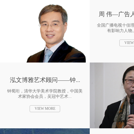
周 伟—广告人
全国广播电视十佳
有影响力人物。
VIEW
泓文博雅艺术顾问——钟...
钟蜀珩，清华大学美术学院教授，中国美
术家协会会员，吴冠中艺术...
VIEW MORE