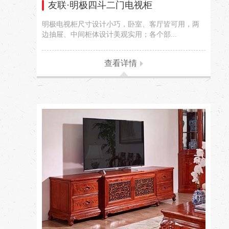
友联·明极四斗二门电视柜
明极电视柜尺寸设计小巧，卧室、客厅皆可用，两
边抽屉、中间柜体设计美观实用；各个部...
查看详情