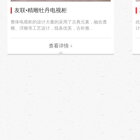
友联•精雕牡丹电视柜
整体电视柜的设计大量的采用了古典元素，融合透
此
雕、浮雕等工艺设计，线条优美，古朴雅...
计
查看详情