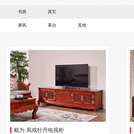
书房
其它
屏风
茶台
其他
戴为·凤戏牡丹电视柜