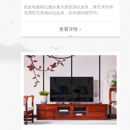
此款电视柜以翘头案为原型加以改良，将艺术性和
实用性完美地结合起来，从外观到细节均...
查看详情