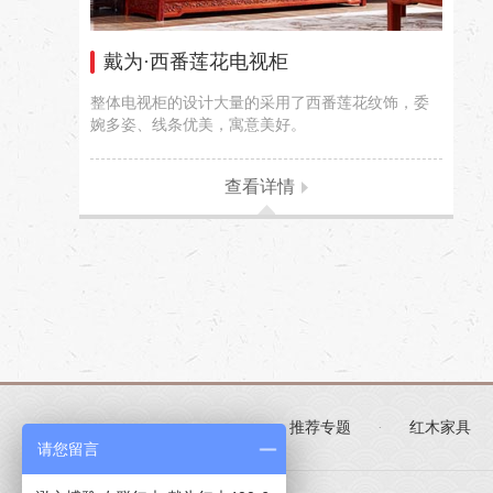
戴为·西番莲花电视柜
整体电视柜的设计大量的采用了西番莲花纹饰，委
婉多姿、线条优美，寓意美好。
查看详情
推荐专题
·
红木家具
请您留言