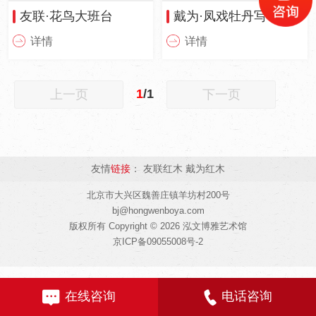
友联·花鸟大班台
戴为·凤戏牡丹写字台
详情
详情
1
/1
上一页
下一页
友情
链接
：
友联红木
戴为红木
北京市大兴区魏善庄镇羊坊村200号
bj@hongwenboya.com
版权所有 Copyright © 2026 泓文博雅艺术馆
京ICP备09055008号-2
在线咨询
电话咨询