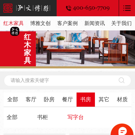
红木家具
博雅文创
客户案例
新闻资讯
关于我们
红
木
家
具
全部
客厅
卧房
餐厅
书房
其它
材质
全部
书柜
写字台