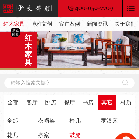
红木家具
博雅文创
客户案例
新闻资讯
关于我们
红
木
家
具
全部
客厅
卧房
餐厅
书房
其它
材质
全部
衣帽架
椅几
罗汉床
花几
条案
鼓凳